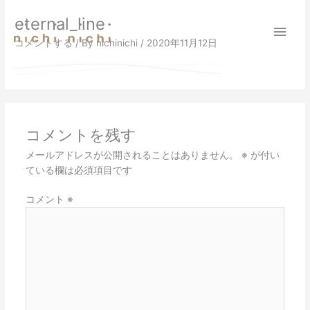
内
メ
eternal_line
容
を
イ
コメントする
/ By
nichinichi
/
2020年11月12日
ス
キ
ン
ッ
プ
メ
ニ
コメントを残す
メールアドレスが公開されることはありません。
※
が付い
ュ
ている欄は必須項目です
ー
コメント
※