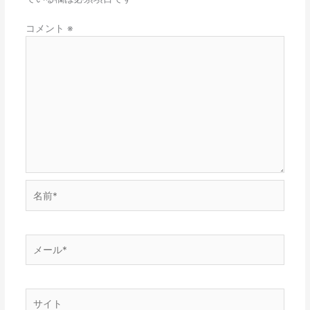
コメント
※
名
前
*
メ
ー
ル
*
サ