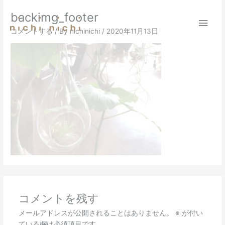
内
メ
backimg_footer
容
を
イ
コメントする
/ By
nichinichi
/
2020年11月13日
ス
キ
ン
ッ
プ
メ
ニ
ュ
ー
コメントを残す
メールアドレスが公開されることはありません。
※
が付い
ている欄は必須項目です