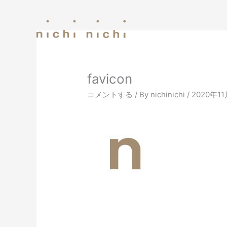
内
容
を
ス
キ
ッ
favicon
プ
コメントする
/ By
nichinichi
/
2020年1